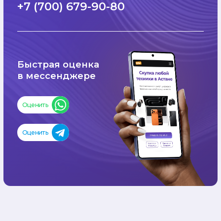
с 10:00 до 20:00
БЫСТРАЯ
ОЦЕНКА
Проверка и оценка устройства
занимает 3–5 минут
ДЕНЬГИ
СРАЗУ
Моментальная выплата
наличными или переводом
на карту
TRADE-IN