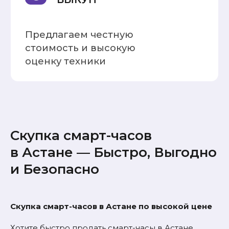
Наш Instagram
Выкуп техники, Trade-In и работа
комиссионного магазина в одном
профиле
Скупка смарт-часов
в Астане — Быстро, Выгодно
и Безопасно
Скупка смарт-часов в Астане по высокой цене
ПЕРЕЙТИ В INSTAGRAM
Хотите быстро продать смарт-часы в Астане