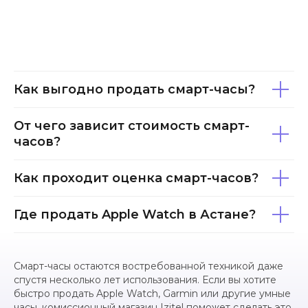
Быстрая оценка
техники
Как выгодно продать смарт-часы?
Быстрая оценка и выкуп цифровой
техники с выплатой сразу на месте
От чего зависит стоимость смарт-
часов?
ЗАКАЗАТЬ ЗВОНОК
Как проходит оценка смарт-часов?
+7 (700) 679-90-80
Где продать Apple Watch в Астане?
Быстрая оценка
в мессенджере
Смарт-часы остаются востребованной техникой даже
спустя несколько лет использования. Если вы хотите
Оценить
быстро продать Apple Watch, Garmin или другие умные
часы, комиссионный магазин Izitel поможет сделать это