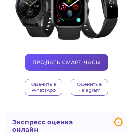
ПРОДАТЬ СМАРТ-ЧАСЫ
Оценить в
Оценить в
WhatsApp
Telegram
Экспресс оценка
онлайн
Теперь для оценки техники достаточно
просто
заказать звонок
и с Вами
свяжутся наши специалисты.
Быстрые
выплаты
Вам не нужно ждать, деньги сразу за 5 минут
на карту, переводом или наличными.
Высокая
оценка