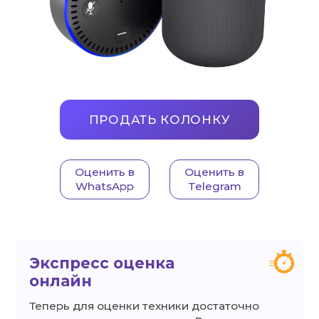
Оценить в
Оценить в
WhatsApp
Telegram
Экспресс оценка
онлайн
Теперь для оценки техники достаточно
просто
заказать звонок
и с Вами
свяжутся наши специалисты.
Быстрые
выплаты
Вам не нужно ждать, деньги сразу за 5 минут
на карту, переводом или наличными.
Высокая
оценка
Выкупим Ваш телефон