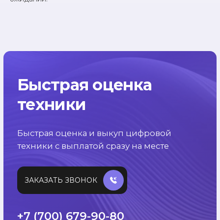
УДОБНОЕ
РАСПОЛОЖЕНИЕ
Комиссионный магазин Izitel
находится в г. Астане на проспекте
Республики, 5
РАБОТАЕМ
ЕЖЕДНЕВНО
Оценка и выкуп техники без
выходных и праздников
с 10:00 до 20:00