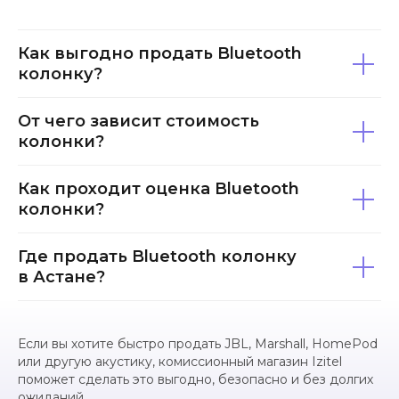
Быстрая оценка
Как выгодно продать Bluetooth
колонку?
техники
Быстрая оценка и выкуп цифровой
От чего зависит стоимость
техники с выплатой сразу на месте
колонки?
ЗАКАЗАТЬ ЗВОНОК
Как проходит оценка Bluetooth
колонки?
+7 (700) 679-90-80
Где продать Bluetooth колонку
в Астане?
Быстрая оценка
в мессенджере
Если вы хотите быстро продать JBL, Marshall, HomePod
Оценить
или другую акустику, комиссионный магазин Izitel
поможет сделать это выгодно, безопасно и без долгих
Оценить
ожиданий.