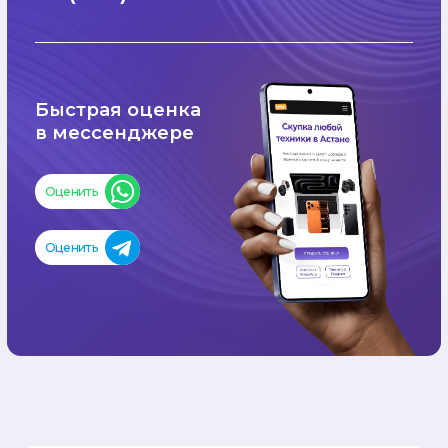
БЫСТРАЯ
ОЦЕНКА
Проверка и оценка устройства
занимает 3–5 минут
ДЕНЬГИ
СРАЗУ
Моментальная выплата
наличными или переводом
на карту
TRADE-IN
ОБМЕН