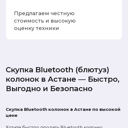
Наш Instagram
Выкуп техники, Trade-In и работа
Скупка Bluetooth (блютуз)
комиссионного магазина в одном
профиле
колонок в Астане — Быстро,
Выгодно и Безопасно
Скупка Bluetooth колонок в Астане по высокой
цене
ПЕРЕЙТИ В INSTAGRAM
Хотите быстро продать Bluetooth колонку