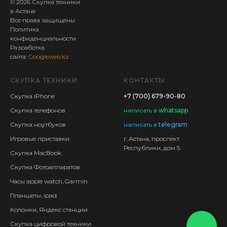
© 2026 Скупка техники
в Астане
Все права защищены
Политика
конфиденциальности
Разработка
сайта:
Googleweb.kz
СКУПКА ТЕХНИКИ
КОНТАКТЫ
Скупка iPhone
+7 (700) 679-90-80
Скупка телефонов
написать
в
whatsapp
Скупка ноутбуков
написать в
telegram
Игровые приставки
г. Астана, проспект
Республики, дом 5
Скупка MacBook
Скупка Фотоаппаратов
Часы apple watch, Garmin
Планшеты, ipad
Колонки, Яндекс станции
Скупка цифровой техники